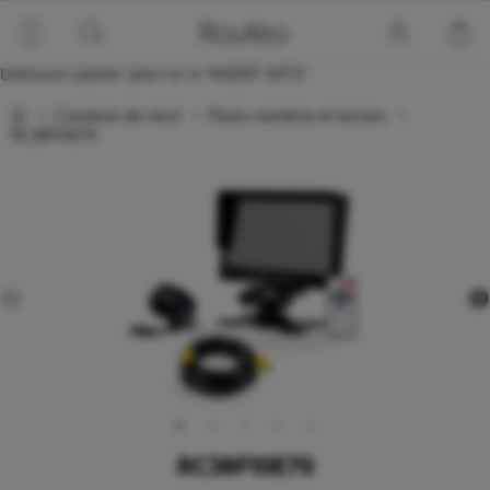
Panneau de gestion des cookies
Unknown column 'prevvis' in 'INSERT INTO'
>
caméras de recul
>
packs caméras et écrans
>
RC38F10E70
RC38F10E70