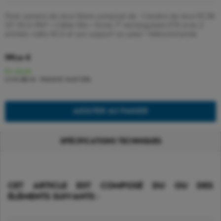
Pack camera de recul filaire composé de : Caméra de recul RC38
12V RCA IP67 + Câble 10m + Écran 7" rectangulaire E70 avec 2
entrées vidéo RCA et son support sur pied + télécommande
199
€
,00
En stock
Livré dès le : Mardi 8/ Août 026,
AJOUTER AU PANIER
SPÉCIFICATIONS TECHNIQUES
CET ARTICLE EST COMPOSÉ DU OU DES
ÉLÉMENTS SUIVANTS :