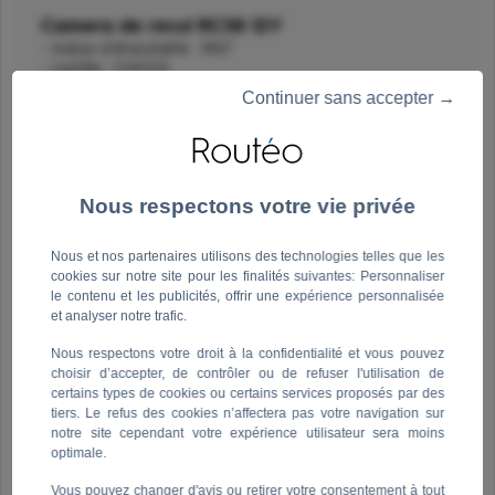
Camera de recul RC38 12V
-
Indice d'étanchéïté
: IP67
-
Lentille
: CMOS2
-
Angle de visée
: 130°
Continuer sans accepter →
-
Nombre de pixels
: 500 x 582
-
Résolution horizontal
: 540 TV lines
-
Système
: PAL / NTSC
-
Température de fonctionnement
: de -20°C / 70°C
-
Sensibilité
: 0,5 Lux
-
Fonction mirroir d'image
-
Tension d'entrée
: 12V
-
Vision de nuit
: 4 LEDs infrarouges
Nous et nos partenaires utilisons des technologies telles que les
-
Port de connexion
: RCA
cookies sur notre site pour les finalités suivantes: Personnaliser
-
Ligne guidage
le contenu et les publicités, offrir une expérience personnalisée
et analyser notre trafic.
Nous respectons votre droit à la confidentialité et vous pouvez
Ecran 7" E70 avec 2 entrées vidéo RCA
choisir d’accepter, de contrôler ou de refuser l'utilisation de
-
Taille d'écran
: 7'' (17,8 cm)
certains types de cookies ou certains services proposés par des
-
Résolution
: 800x480
tiers. Le refus des cookies n’affectera pas votre navigation sur
-
Entrée vidéo
: 2 entrée RCA
notre site cependant votre expérience utilisateur sera moins
-
Commutateur V1 / V2 en façade
optimale.
-
Alimentation
: DC12/24V
-
Haut parleur intégré
Vous pouvez changer d'avis ou retirer votre consentement à tout