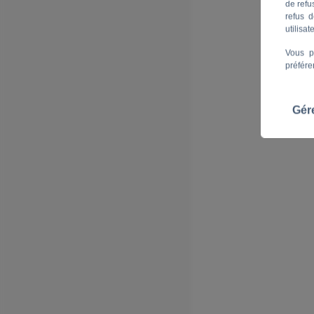
de refu
refus d
utilisa
Vous p
préfére
Gér