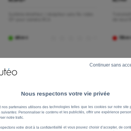
RCSF12V
RCTWF
Système émetteur / récepteur sans fils vidéo
Transmet
12V pour caméra RCA
de recul
69
(0)
119
,00 €
,00
Continuer sans acc
 nos partenaires utilisons des technologies telles que les cookies sur notre site 
és suivantes: Personnaliser le contenu et les publicités, offrir une expérience perso
ser notre trafic.
spectons votre droit à la confidentialité et vous pouvez choisir d’accepter, de cont