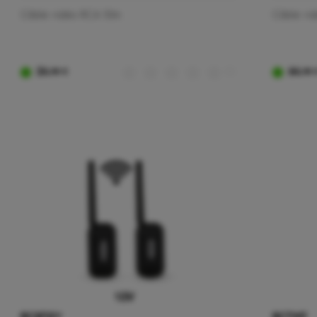
Câble vidéo RCA 10m
Câble vi
24
(0)
64
,90 €
,90 