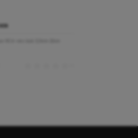
K35
ur RCA vers Jack 3,5mm 20cm
(0)