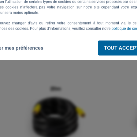
ser l'utilisation de certains types de cookies ou certains services proposés par des t
es cookies n’affectera pas votre navigation sur notre site cependant votre ex
XRCAJACK25
RCSF24V
teur sera moins optimale.
ouvez changer d'avis ou retirer votre consentement à tout moment via le ce
Adaptateur RCA vers Jack 2,5mm 20cm
Système é
nces des cookies. Pour plus d’informations, veuillez consulter notre
politique de co
24V pour
er mes préférences
TOUT ACCEP
9
(0)
89
,90 €
,00 