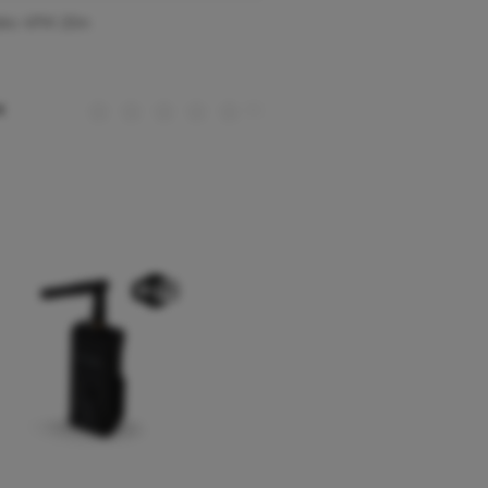
déo 4PIN 20m
(0)
€