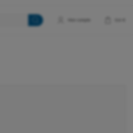
Mon compte
0
€
,00