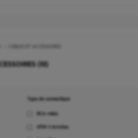
l
>
CÂBLES ET ACCESSOIRES
CCESSOIRES
(10)
Type de connectique
RCA vidéo
4PIN 4 broches