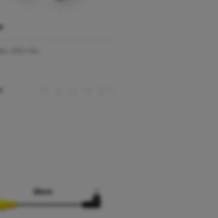
M
déo 4PIN 10m
(0)
€