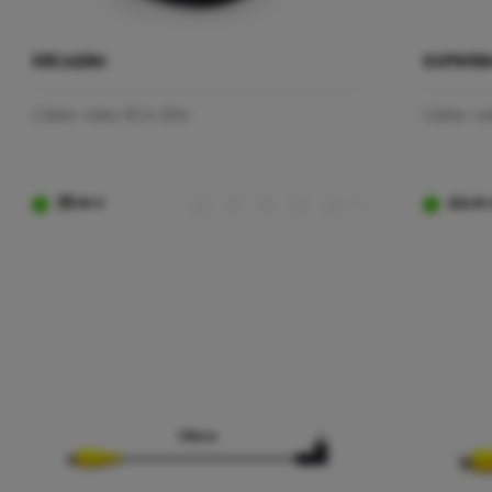
XRCA20M
X4PIN10
Câble vidéo RCA 20m
Câble vi
39
(0)
44
,90 €
,90 