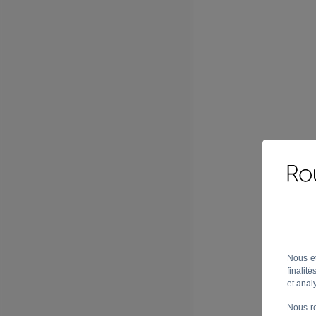
Nous et
finalit
et analy
Nous re