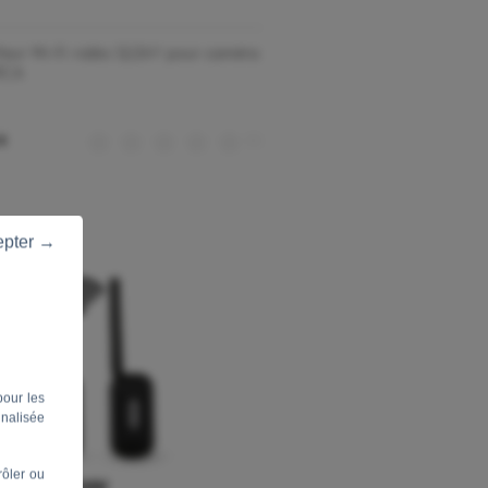
teur Wi-Fi vidéo 12/24V pour caméra
 RCA
(0)
 €
epter →
pour les
nnalisée
rôler ou