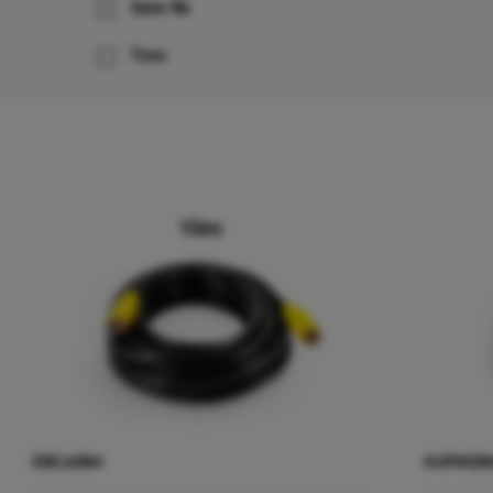
Sans fils
Tous
XRCA10M
X4PIN20