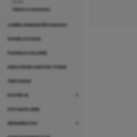
écrans
câbles et accessoires
CAMÉRA EMBARQUÉE DASHCAM
POWER STATIONS
PANNEAUX SOLAIRES
INDICATEURS LIMITE DE VITESSE
TÉLÉVISIONS
ROUTER 4G
KITS MAINS LIBRE
RÉFRIGÉRATION