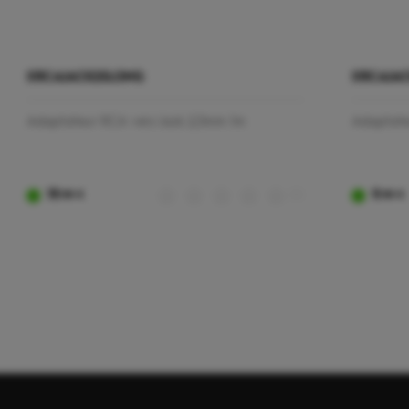
XRCAJACK25LONG
XRCAJAC
Adaptateur RCA vers Jack 2,5mm 1m
Adaptate
19
(0)
9
,90 €
,90 €